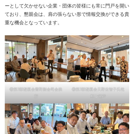
ーとして欠かせない企業・団体の皆様にも常に門戸を開い
ており、懇親会は、肩の張らない形で情報交換ができる貴
重な機会となっています。
⑲第3部懇親会齋野副会司会挨
⑳第3部懇親会天野佐智子氏乾
拶
杯ご発声