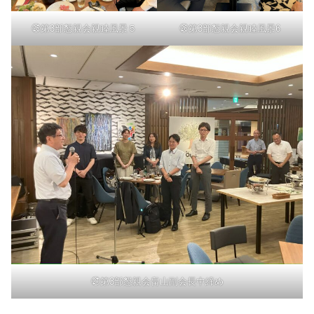
㉕第3部懇親会親睦風景５
㉖第3部懇親会親睦風景6
㉗第3部懇親会畠山副会長中締め