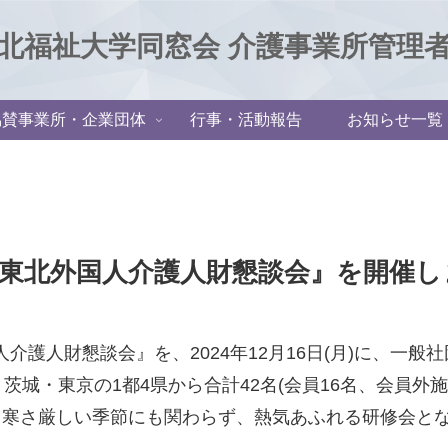
北福祉大学同窓会 介護事業所管理
協賛事業所・企業団体
行事・活動報告
お知らせ一覧
会『東北外国人介護人財懇談会』を開催
人介護人財懇談会』を、2024年12月16日(月)に、
城・東京の1都4県から合計42名(会員16名、会員外
、寒さ厳しい季節にも関わらず、熱気あふれる研修会と